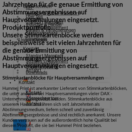
Jahrzehnten für die genaue Ermittlung von
Unternehmen
KEP
Abstimmungsergebnissen auf
Aviation & Public Transport
Über uns
Logistik
Hauptversammlungen eingesetzt.
Standort Magstadt
Industrie & Handel
Produktportfolio
Soziales Engagement
Banken & Versicherungen
Stellenangebote
Unsere Stimmkartenblöcke werden
Downloads
Unternehmen
beispielsweise seit vielen Jahrzehnten für
Kontakt
Über uns
die genaue Ermittlung von
Standort Magstadt
Abstimmungsergebnissen auf
Kontakt
Soziales Engagement
Ansprechpartner
Hauptversammlungen eingesetzt.
Stellenangebote
Anfahrt
Downloads
Stimmkartenblöcke für Hauptversammlungen
Kontakt
Hummel Print ist anerkannter Lieferant von Stimmkartenblöcken,
Kontakt
die unter anderem bei Hauptversammlungen vieler DAX -
Ansprechpartner
Unternehmen eingesetzt werden. Stimmkartenblöcke aus
Anfahrt
unserem Hause bewähren sich seit Jahrzehnten als
Abstimmungsmedium, liefern schnell und zuverlässig
Abstimmungsergebnisse und sind rechtlich anerkannt. Unsere
Kunden vertrauen auf die außerordentlich hohe Qualität bei
X
diesem Produkt, die sie bei Hummel Print beziehen.