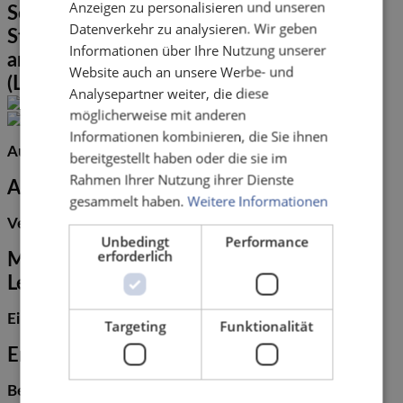
Anzeigen zu personalisieren und unseren
Schnelle, maschinelle Auswertung der
Datenverkehr zu analysieren. Wir geben
Stimmkarten. Papier als Stimmbeleg
Informationen über Ihre Nutzung unserer
archivierbar.
Website auch an unsere Werbe- und
(Loch-) Markierungskarten
Analysepartner weiter, die diese
möglicherweise mit anderen
Informationen kombinieren, die Sie ihnen
Ausführung:
bereitgestellt haben oder die sie im
Rahmen Ihrer Nutzung ihrer Dienste
Als Einzelblatt.
gesammelt haben.
Weitere Informationen
Verarbeitung:
Unbedingt
Performance
erforderlich
Manuell, Auswertung über optische
Lesegeräte oder visuell durch Personen.
Einsatz:
Targeting
Funktionalität
Erfassung und Auswertung von Daten.
Besonderheit: