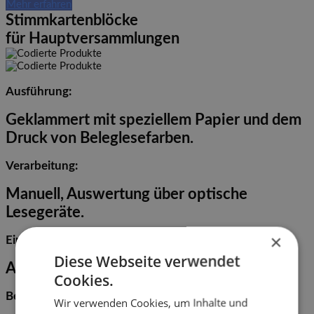
Mehr erfahren
Stimmkartenblöcke
für Hauptversammlungen
Ausführung:
Geklammert mit speziellem Papier und dem
Druck von Beleglesefarben.
Verarbeitung:
Manuell, Auswertung über optische
Lesegeräte.
×
Einsatz:
Diese Webseite verwendet
Abstimmung.
Cookies.
Besonderheit:
Wir verwenden Cookies, um Inhalte und